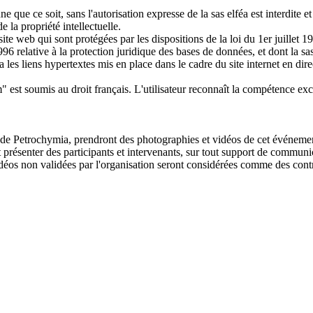
e que ce soit, sans l'autorisation expresse de la sas elféa est interdite et
 la propriété intellectuelle.
ite web qui sont protégées par les dispositions de la loi du 1er juillet 1
996 relative à la protection juridique des bases de données, et dont la sas
ia les liens hypertextes mis en place dans le cadre du site internet en dir
" est soumis au droit français. L'utilisateur reconnaît la compétence ex
 de Petrochymia, prendront des photographies et vidéos de cet événement
t présenter des participants et intervenants, sur tout support de commun
idéos non validées par l'organisation seront considérées comme des cont