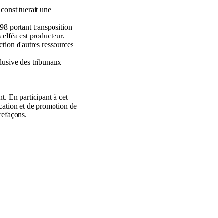
 constituerait une
998 portant transposition
 elféa est producteur.
ection d'autres ressources
clusive des tribunaux
. En participant à cet
ication et de promotion de
refaçons.